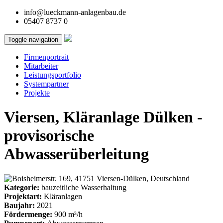
info@lueckmann-anlagenbau.de
05407 8737 0
Toggle navigation
Firmenportrait
Mitarbeiter
Leistungsportfolio
Systempartner
Projekte
Viersen, Kläranlage Dülken -
provisorische
Abwasserüberleitung
Kategorie:
bauzeitliche Wasserhaltung
Projektart:
Kläranlagen
Baujahr:
2021
Fördermenge:
900 m³/h